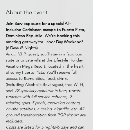
About the event
Join Savv Exposure for a special All-
Inclusive Caribbean escape to Puerto Plata, 
Dominican Republic! We're booking this 
amazing getaway for Labor Day Weekend! 
(6 Days /5 Nights)
As our V.I.P. guest, you’ll stay in a fabulous 
suite or private villa at the Lifestyle Holiday 
Vacation Mega Resort, located in the heart 
of sunny Puerto Plata. You’ll receive full 
access to
 &
amenities, food, drinks 
(including Alcoholic Beverages), free Wi-Fi, 
and 
 28 specialty restaurants
 bars, private 
beaches with full-service cabanas,  2 
relaxing spas, 7 pools, excursion centers, 
on-site activities, a casino, nightlife, etc. All 
ground transportation from POP airport are 
included.  
Costs are listed for 5 nights/6 days and can 